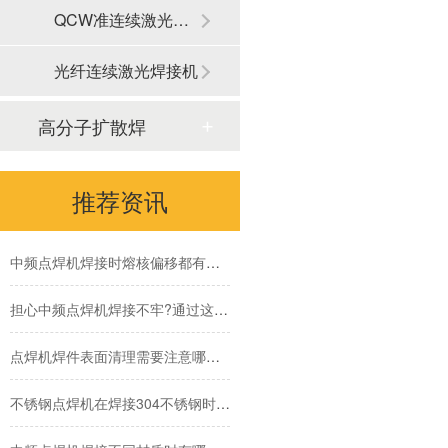
QCW准连续激光焊接机
中频逆变直流点焊机焊接镀锌板的优势有哪些
中频点焊机为啥运用这么广泛？
光纤连续激光焊接机
如何选择合适自己的点焊机厂家?
高分子扩散焊
电阻焊设备在模具焊接中有哪些优势
推荐资讯
中频点焊机应对熔核偏移时怎么办?有那些方法措施?
中频点焊机焊接时熔核偏移都有些什么原因?
担心中频点焊机焊接不牢?通过这3点轻松提升中频点焊机的点焊品质
点焊机焊件表面清理需要注意哪些,为什么要提前做好表面清理
不锈钢点焊机在焊接304不锈钢时需要注意什么
中频点焊机焊接不同材质时有哪些控制模式