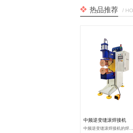
热品推荐
/ H
中频逆变缝滚焊接机
中频逆变缝滚焊接机的焊缝由一个焊点组成，按核心熔化重叠不同，分为滚点焊或气密缝焊。组成的各个焊点的形成过程，与点焊一样存在加压、加热熔化和冷却结晶三个阶段，但又与点焊有较大的区别。因为不可避免地存在分流现象，使焊接区电流场和热场的分布有自己的特点；而传递压力、通电加热的滚盘不断转动变换焊接位置，使电流场、热场的分布及熔化区结晶特点均与变换位置的速度有关。短路电流电流：20~160KA行业应用：油桶、罐头罐、暖气片、飞机和汽车油箱