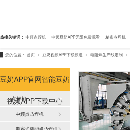
热搜关键词：
中频点焊机
中频豆奶APP无限免费观看
精密点焊机
您的位置：
首页
豆奶视频APP下载频道
电阻焊生产线定制
>
>
>
豆奶APP官网智能豆奶
点焊机
视频APP下载中心
中频点凸焊机
电容式储能点凸焊机