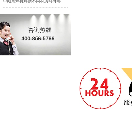
中频逆变直流点焊机焊接镀锌板的优势有哪些
中频点焊机为啥运用这么广泛？
咨询热线
400-856-5786
如何选择合适自己的点焊机厂家?
电阻焊设备在模具焊接中有哪些优势
中频点焊机应对熔核偏移时怎么办?有那些方法措施?
中频点焊机焊接时熔核偏移都有些什么原因?