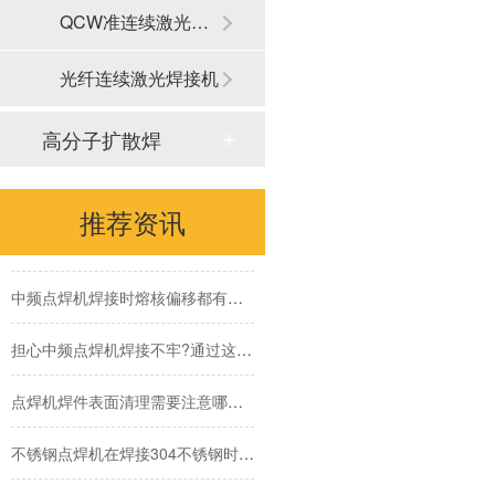
QCW准连续激光焊接机
中频逆变直流点焊机焊接镀锌板的优势有哪些
光纤连续激光焊接机
中频点焊机为啥运用这么广泛？
高分子扩散焊
如何选择合适自己的点焊机厂家?
电阻焊设备在模具焊接中有哪些优势
推荐资讯
中频点焊机应对熔核偏移时怎么办?有那些方法措施?
中频点焊机焊接时熔核偏移都有些什么原因?
担心中频点焊机焊接不牢?通过这3点轻松提升中频点焊机的点焊品质
点焊机焊件表面清理需要注意哪些,为什么要提前做好表面清理
不锈钢点焊机在焊接304不锈钢时需要注意什么