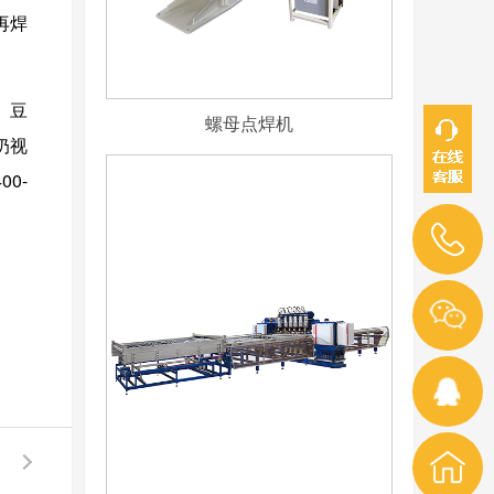
再焊
、豆
螺母点焊机
奶视
00-