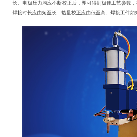
长、电极压力均应不断校正后，即可得到极佳工艺参数
焊接时长应由短至长，热量校正应由低至高。焊接工件如未压紧