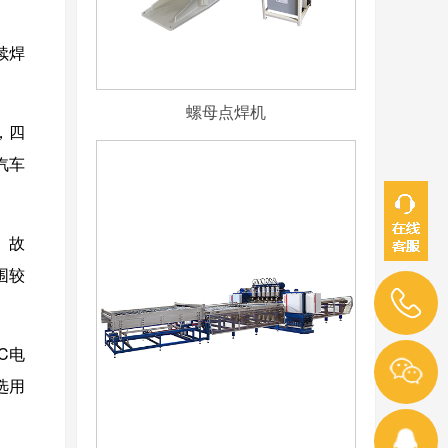
续焊
螺母点焊机
，四
汽车
。故
范围较
3C电
选用