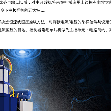
的优势与缺点以后，对中频焊机将来在机械应用上边拥有非常大
享下中频焊机的五大特点。
设置可挑选恒流或恒压操纵方法，对焊接电流/电压的采样信号与设定
恒压的目地。控制器选用单片机做为主控单元：电路简约、