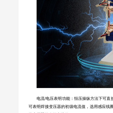
电流/电压表明功能：恒压操纵方法下可
可表明焊接变压器的初级电流值，选用感应