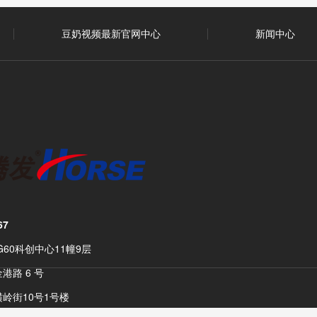
豆奶视频最新官网中心
新闻中心
67
G60科创中心11幢9层
港路 6 号
横岭街10号1号楼