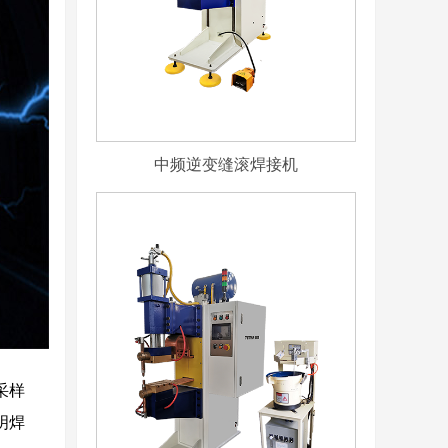
中频逆变缝滚焊接机
采样
明焊