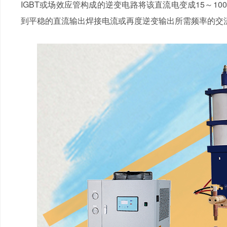
IGBT或场效应管构成的逆变电路将该直流电变成15～100k
到平稳的直流输出焊接电流或再度逆变输出所需频率的交流电