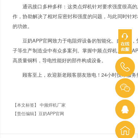
通讯接口多种多样：这类点焊机针对要求强度很高
作，协助解决了相对应密封和强度的问题，与此
的功效。
豆奶APP官网致力于电阻焊设备的智能化、自动化，凭借20多年
子等生产制造业中有众多案列。掌握中频点焊机、豆奶AP
高质量铜料，导电性能好的部件构成设备。
顾客至上，欢迎新老顾客朋友致电！24小时技术服务热线
【本文标签】
中频焊机厂家
【责任编辑】
豆奶APP官网