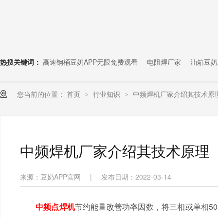
热搜关键词：
高速钢桶豆奶APP无限免费观看
电阻焊厂家
油箱豆奶
您当前的位置：
首页
行业知识
中频焊机厂家介绍其技术原
>
>
中频焊机厂家介绍其技术原理
来源：豆奶APP官网
|
发布日期：2022-03-14
中频点焊机
节约能量改善功率因数，将三相或单相5