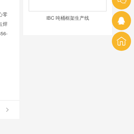
心零
IBC 吨桶框架生产线
母点焊
56-