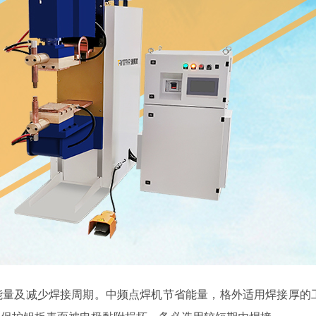
量及减少焊接周期。中频点焊机节省能量，格外适用焊接厚的