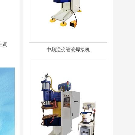
在调
中频逆变缝滚焊接机