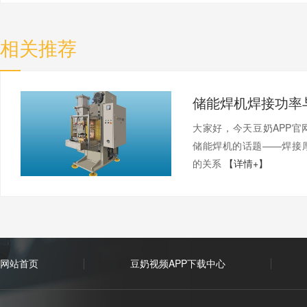
相关推荐
大家好，今天豆奶AP
储能焊机的话题——焊接
的关系
【详情+】
网站首页
豆奶视频APP下载中心