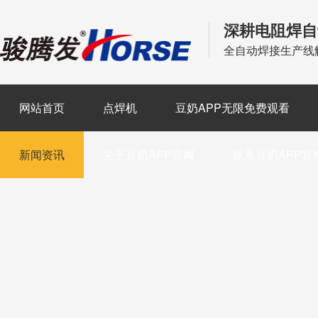
深耕电阻焊自
全自动焊接生产线
网站首页
点焊机
豆奶APP无限免费观看
新闻资讯
关于豆奶APP官网
联系豆奶APP官