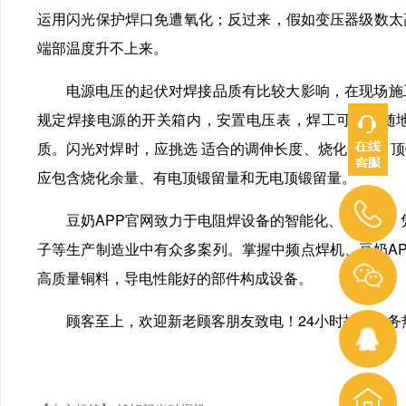
运用闪光保护焊口免遭氧化；反过来，假如变压器级数太高
端部温度升不上来。
电源电压的起伏对焊接品质有比较大影响，在现场施工
规定焊接电源的开关箱内，安置电压表，焊工可随时随
质。闪光对焊时，应挑选 适合的调伸长度、烧化余量
应包含烧化余量、有电顶锻留量和无电顶锻留量。
豆奶APP官网致力于电阻焊设备的智能化、自动化，凭借20
子等生产制造业中有众多案列。掌握中频点焊机、豆奶APP
高质量铜料，导电性能好的部件构成设备。
顾客至上，欢迎新老顾客朋友致电！24小时技术服务热线