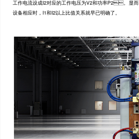
工作电流设成I2对应的工作电压为V2和功率P2。显而易见
设备相应时，I1和I2以上比值关系就早已明确了。