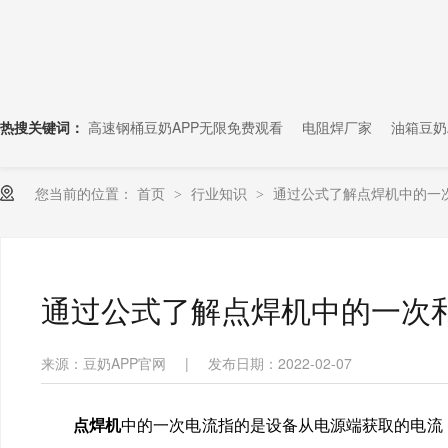
热搜关键词：
高速钢桶豆奶APP无限免费观看
电阻焊厂家
油箱豆奶
您当前的位置：
首页
行业知识
通过公式了解点焊机中的一
>
>
通过公式了解点焊机中的一次
来源：豆奶APP官网
|
发布日期：2022-02-07
点焊机
中的一次电流指的是设备从电源端获取的电流