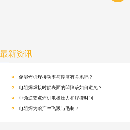
最新资讯
储能焊机焊接功率与厚度有关系吗？
电阻焊焊接时候表面的凹陷该如何避免？
中频逆变点焊机电极压力和焊接时间
电阻焊为啥产生飞溅与毛刺？