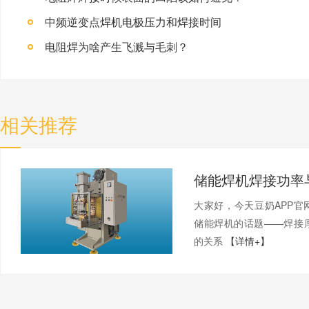
中频逆变点焊机电极压力和焊接时间
电阻焊为啥产生飞溅与毛刺？
相关推荐
大家好，今天豆奶APP
储能焊机的话题——焊接
的关系
【详情+】