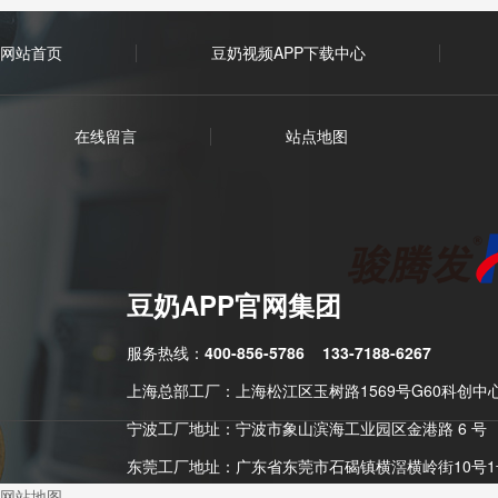
网站首页
豆奶视频APP下载中心
在线留言
站点地图
豆奶APP官网集团
服务热线：
400-856-5786
133-7188-6267
上海总部工厂：上海松江区玉树路1569号G60科创中
宁波工厂地址：宁波市象山滨海工业园区金港路 6 号
东莞工厂地址：广东省东莞市石碣镇横滘横岭街10号
网站地图