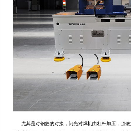
尤其是对钢筋的对接，闪光对焊机由杠杆加压，顶锻