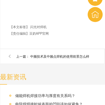
【本文标签】
闪光对焊机
【责任编辑】
豆奶APP官网
上一篇：
中频技术及中频点焊机的使用前景怎么样
最新资讯
储能焊机焊接功率与厚度有关系吗？
电阻焊焊接时候表面的凹陷该如何避免？