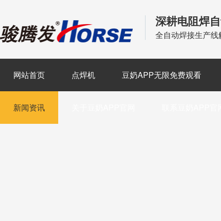
深耕电阻焊自
全自动焊接生产线
网站首页
点焊机
豆奶APP无限免费观看
新闻资讯
关于豆奶APP官网
联系豆奶APP官