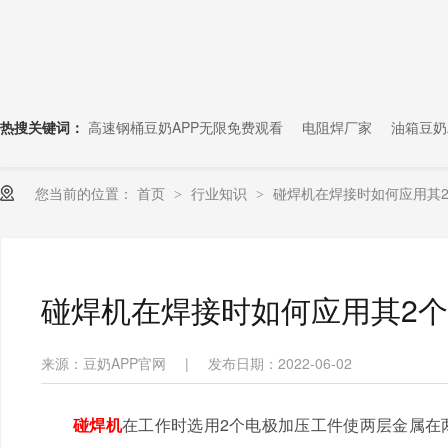
热搜关键词：
高速钢桶豆奶APP无限免费观看
电阻焊厂家
油箱豆奶
您当前的位置：
首页
行业知识
碰焊机在焊接时如何应用其
>
>
碰焊机在焊接时如何应用其2
来源：豆奶APP官网
|
发布日期：2022-06-02
碰焊机
在工作时选用2个电极加压工件使两层金属在两