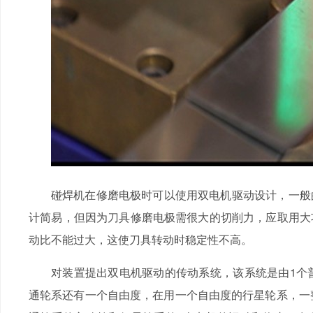
碰焊机在修磨电极时可以使用双电机驱动设计，一般的电
计简易，但因为刀具修磨电极需很大的切削力，应取用大功
动比不能过大，这使刀具转动时稳定性不高。
对装置提出双电机驱动的传动系统，该系统是由1个普通
通轮系还有一个自由度，在用一个自由度的行星轮系，一