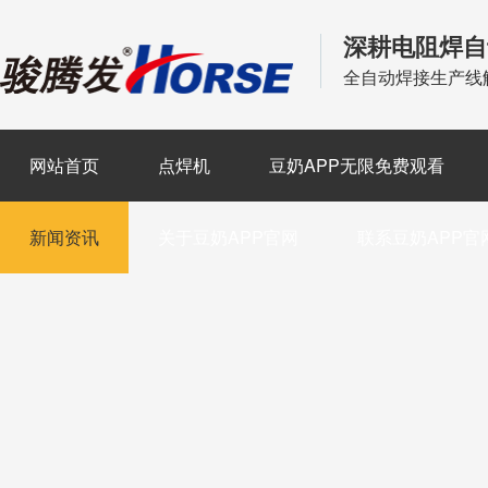
深耕电阻焊自
全自动焊接生产线
网站首页
点焊机
豆奶APP无限免费观看
新闻资讯
关于豆奶APP官网
联系豆奶APP官