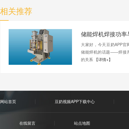
相关推荐
大家好，今天豆奶AP
储能焊机的话题——焊接
的关系
【详情+】
网站首页
豆奶视频APP下载中心
在线留言
站点地图