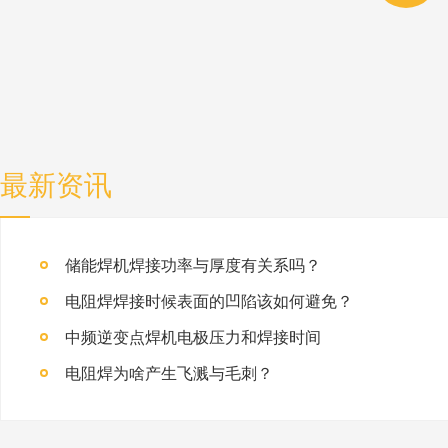
最新资讯
储能焊机焊接功率与厚度有关系吗？
电阻焊焊接时候表面的凹陷该如何避免？
中频逆变点焊机电极压力和焊接时间
电阻焊为啥产生飞溅与毛刺？