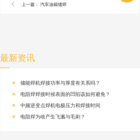
上一篇：
汽车油箱缝焊
最新资讯
储能焊机焊接功率与厚度有关系吗？
电阻焊焊接时候表面的凹陷该如何避免？
中频逆变点焊机电极压力和焊接时间
电阻焊为啥产生飞溅与毛刺？