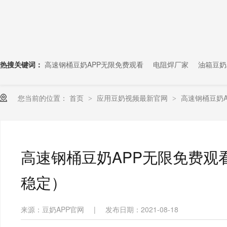
热搜关键词：
高速钢桶豆奶APP无限免费观看
电阻焊厂家
油箱豆奶
您当前的位置：
首页
应用豆奶视频最新官网
高速钢桶豆奶
>
>
高速钢桶豆奶APP无限免费观
稳定）
来源：豆奶APP官网
|
发布日期：2021-08-18