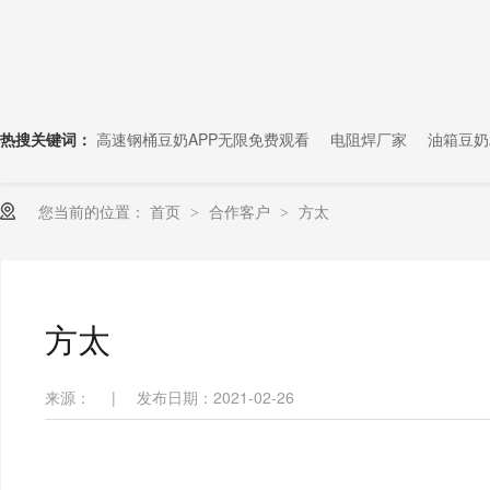
热搜关键词：
高速钢桶豆奶APP无限免费观看
电阻焊厂家
油箱豆奶
您当前的位置：
首页
合作客户
方太
>
>
方太
来源：
|
发布日期：2021-02-26