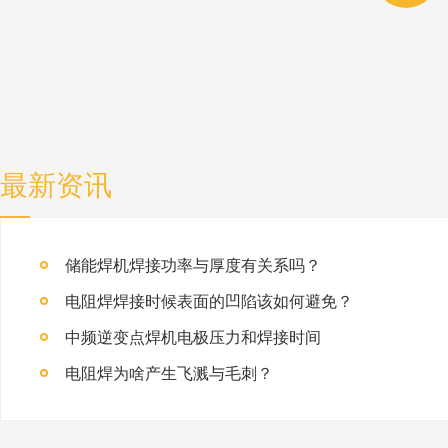
最新资讯
储能焊机焊接功率与厚度有关系吗？
电阻焊焊接时候表面的凹陷该如何避免？
中频逆变点焊机电极压力和焊接时间
电阻焊为啥产生飞溅与毛刺？