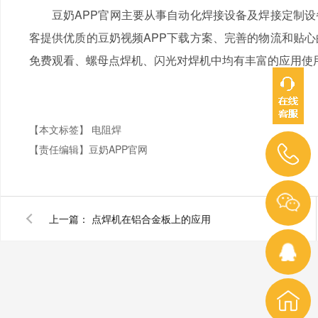
豆奶APP官网主要从事自动化焊接设备及焊接定制设备，在
客提供优质的豆奶视频APP下载方案、完善的物流和贴心
免费观看、螺母点焊机、闪光对焊机中均有丰富的应用使用案列
【本文标签】
电阻焊
【责任编辑】
豆奶APP官网
上一篇：
点焊机在铝合金板上的应用