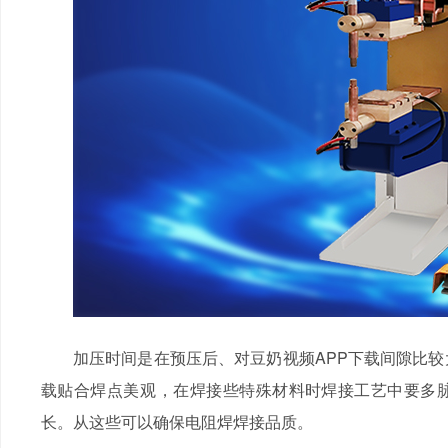
加压时间是在预压后、对豆奶视频APP下载间隙比较大
载贴合焊点美观，在焊接些特殊材料时焊接工艺中要多脉冲
长。从这些可以确保电阻焊焊接品质。