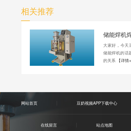
相关推荐
大家好，
储能焊机的话
的关系
【详情
网站首页
豆奶视频APP下载中心
在线留言
站点地图