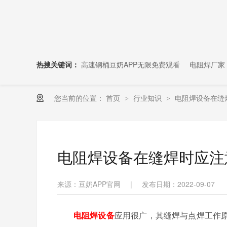
热搜关键词：
高速钢桶豆奶APP无限免费观看
电阻焊厂家
您当前的位置：
首页
行业知识
电阻焊设备在缝
>
>
电阻焊设备在缝焊时应注
来源：豆奶APP官网
|
发布日期：2022-09-07
电阻焊设备
应用很广，其缝焊与点焊工作