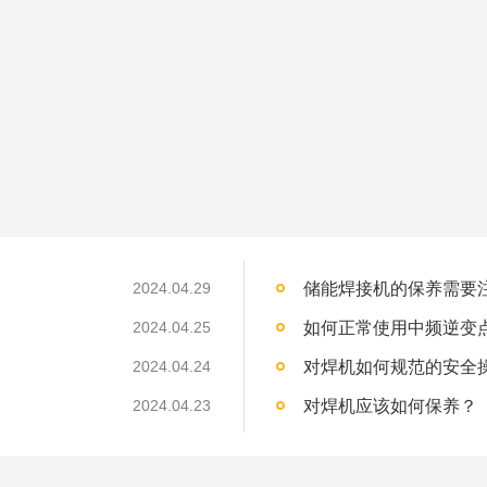
储能焊接机的保养需要注
2024.04.29
如何正常使用中频逆变点焊
2024.04.25
对焊机如何规范的安全
2024.04.24
对焊机应该如何保养？
2024.04.23