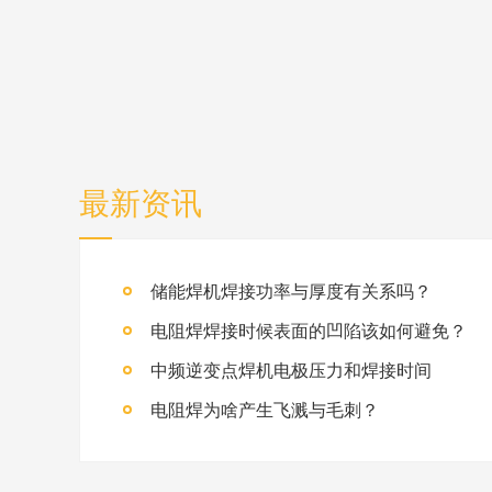
最新资讯
储能焊机焊接功率与厚度有关系吗？
电阻焊焊接时候表面的凹陷该如何避免？
中频逆变点焊机电极压力和焊接时间
电阻焊为啥产生飞溅与毛刺？