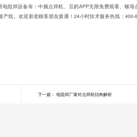
电阻焊设备有：中频点焊机、豆奶APP无限免费观看、螺
。欢迎新老顾客朋友拨通！24小时技术服务热线：400-8
下一篇：
电阻焊厂家对点焊机结构解析