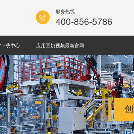
服务热线：
400-856-5786
P下载中心
应用豆奶视频最新官网