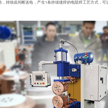
，持续或间断送电，产生1条持续缝焊的电阻焊工艺方式，可