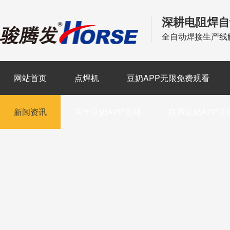
深耕电阻焊自
全自动焊接生产线
网站首页
点焊机
豆奶APP无限免费观看
新闻资讯
关于豆奶APP官网
联系豆奶APP官