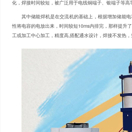
化，焊接时间较短，被广泛用于电线铜端子、银端子
其中储能焊机是在交流机的基础上，根据增加储能电
性将电容的电放出来，时间较短10ms内排完，那样提升了
工或加工中心加工，精度高,搭配通水设计，焊接不发热，坚