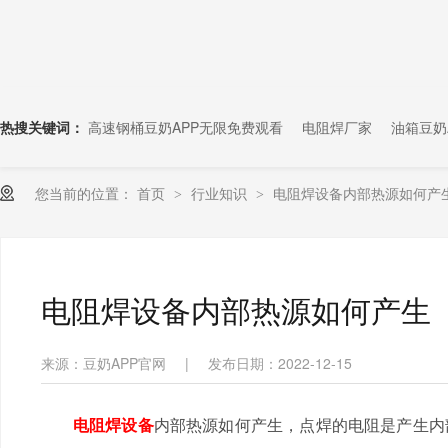
热搜关键词：
高速钢桶豆奶APP无限免费观看
电阻焊厂家
油箱豆奶
您当前的位置：
首页
行业知识
电阻焊设备内部热源如何产
>
>
电阻焊设备内部热源如何产生
来源：豆奶APP官网
|
发布日期：2022-12-15
电阻焊设备
内部热源如何产生，点焊的电阻是产生内部热源