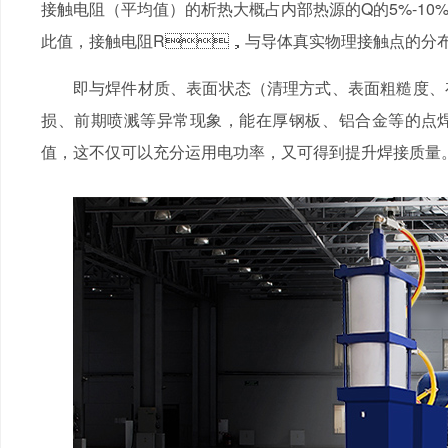
接触电阻（平均值）的析热大概占内部热源的Q的5%-10%
此值，接触电阻R，与导体真实物理接触点的分布和
即与焊件材质、表面状态（清理方式、表面粗糙度
损、前期喷溅等异常现象，能在厚钢板、铝合金
值，这不仅可以充分运用电功率，又可得到提升焊接质量