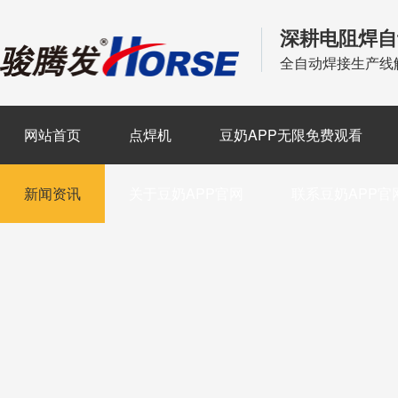
深耕电阻焊自
全自动焊接生产线
网站首页
点焊机
豆奶APP无限免费观看
新闻资讯
关于豆奶APP官网
联系豆奶APP官