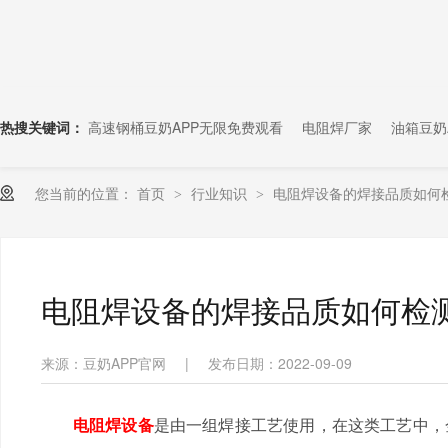
热搜关键词：
高速钢桶豆奶APP无限免费观看
电阻焊厂家
油箱豆奶
您当前的位置：
首页
行业知识
电阻焊设备的焊接品质如何
>
>
电阻焊设备的焊接品质如何检
来源：豆奶APP官网
|
发布日期：2022-09-09
电阻焊设备
是由一组焊接工艺使用，在这类工艺中