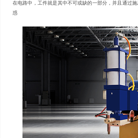
在电路中，工件就是其中不可或缺的一部分，并且通过
惑