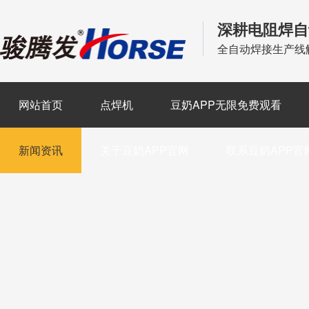
深耕电阻焊自
全自动焊接生产线
网站首页
点焊机
豆奶APP无限免费观看
新闻资讯
关于豆奶APP官网
联系豆奶APP官