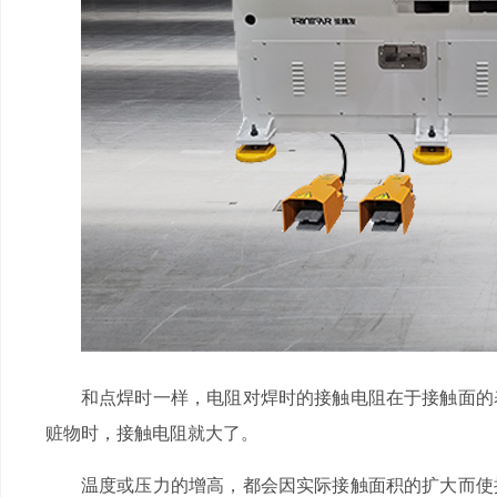
和点焊时一样，电阻对焊时的接触电阻在于接触面的表面
赃物时，接触电阻就大了。
温度或压力的增高，都会因实际接触面积的扩大而使接触