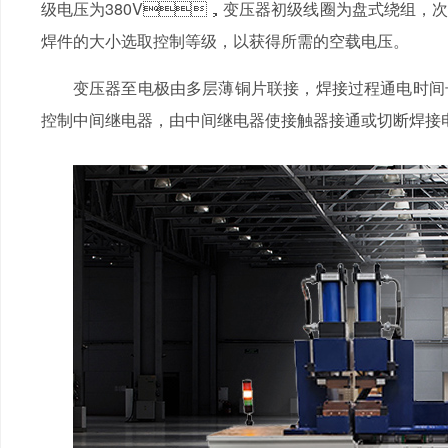
级电压为380V，变压器初级线圈为盘式绕组，次
焊件的大小选取控制等级，以获得所需的空载电压。
变压器至电极由多层薄铜片联接，焊接过程通电时间长短
控制中间继电器，由中间继电器使接触器接通或切断焊接电源