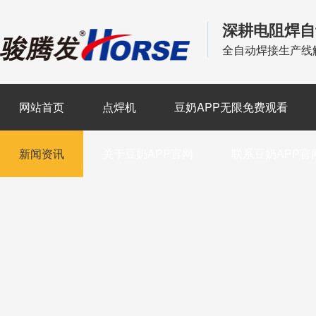
深耕电阻焊自
全自动焊接生产线
网站首页
点焊机
豆奶APP无限免费观看
新闻资讯
关于豆奶APP官网
联系豆奶APP官