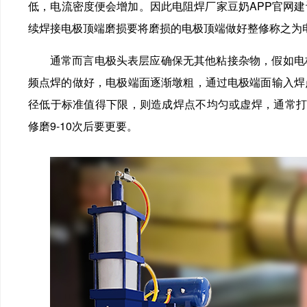
低，电流密度便会增加。因此电阻焊厂家豆奶APP官
续焊接电极顶端磨损要将磨损的电极顶端做好整修称之为电极修锉
通常而言电极头表层应确保无其他粘接杂物，假如电
频点焊的做好，电极端面逐渐墩粗，通过电极端面输
径低于标准值得下限，则造成焊点不均匀或虚焊，通常打
修磨9-10次后要更要。