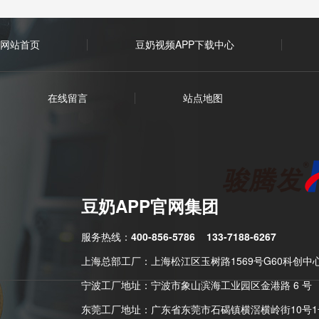
网站首页
豆奶视频APP下载中心
在线留言
站点地图
豆奶APP官网集团
服务热线：
400-856-5786
133-7188-6267
上海总部工厂：上海松江区玉树路1569号G60科创中
宁波工厂地址：宁波市象山滨海工业园区金港路 6 号
东莞工厂地址：广东省东莞市石碣镇横滘横岭街10号