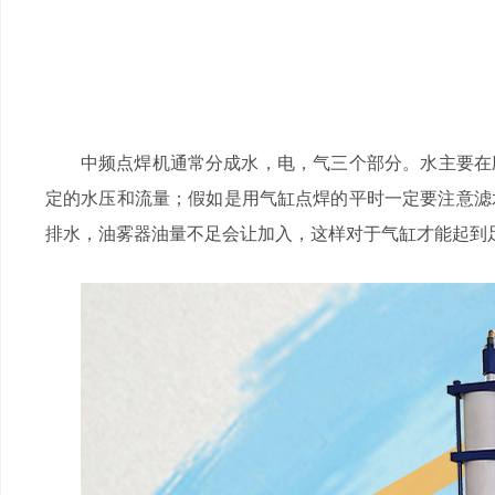
中频点焊机
通常分成水，电，气三个部分。水
定的水压和流量；假如是用气缸点焊的平时一定要注意滤水
排水，油雾器油量不足会让加入，这样对于气缸才能起到