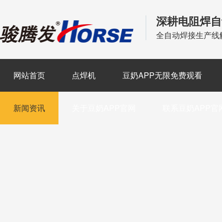
深耕电阻焊自
全自动焊接生产线
网站首页
点焊机
豆奶APP无限免费观看
新闻资讯
关于豆奶APP官网
联系豆奶APP官