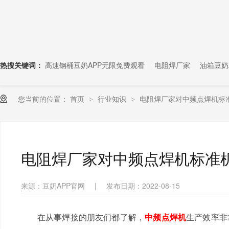
热搜关键词：
高速钢桶豆奶APP无限免费观看
电阻焊厂家
油箱豆奶
您当前的位置：
首页
行业知识
电阻焊厂家对中频点焊机标
>
>
电阻焊厂家对中频点焊机标准
来源：豆奶APP官网
|
发布日期：2022-08-15
在从事焊接的朋友们都了解，
中频点焊机
生产效率非