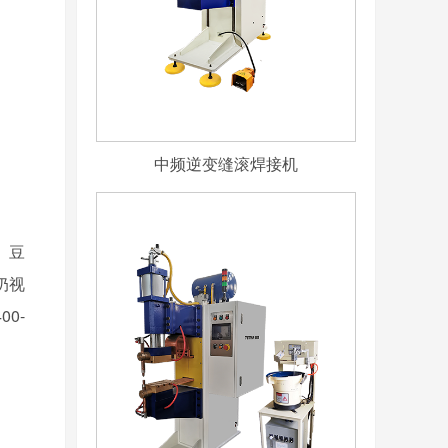
中频逆变缝滚焊接机
、豆
奶视
00-