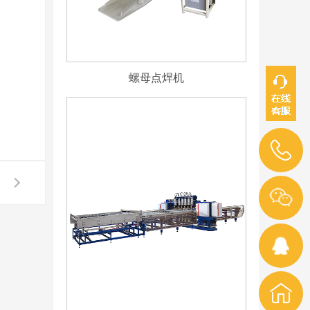
螺母点焊机