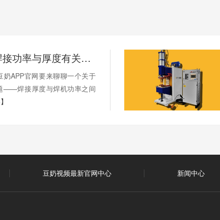
储能焊机焊接功率与厚度有关系吗？
天豆奶APP官网要来聊聊一个关于
题——焊接厚度与焊机功率之间
+】
豆奶视频最新官网中心
新闻中心