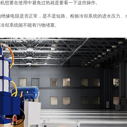
。点焊机想要在使用中避免过热就是要看一下这些操作。
是否正常，是不是短路。检验冷却系统的进水压力、
冷却系统能不能有污物堵塞。