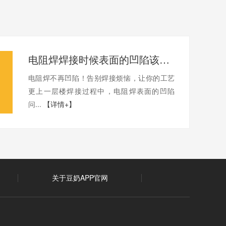
电阻焊焊接时候表面的凹陷该如何避免？
电阻焊不再凹陷！告别焊接烦恼，让你的工艺
更上一层楼焊接过程中，电阻焊表面的凹陷
问...
【详情+】
关于豆奶APP官网