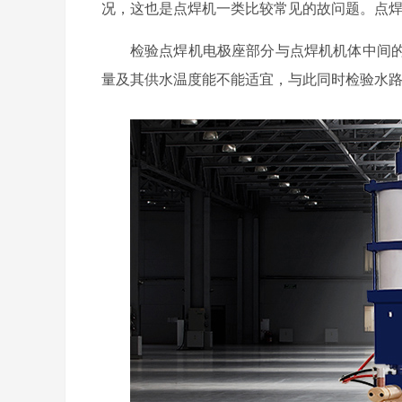
况，这也是点焊机一类比较常见的故问题
检验点焊机电极座部分与点焊机机体中间的绝缘电阻
量及其供水温度能不能适宜，与此同时检验水路