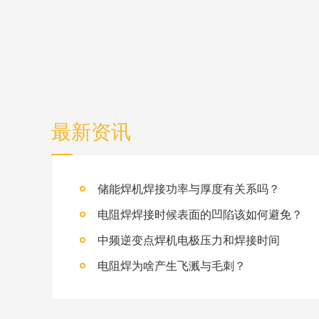
最新资讯
储能焊机焊接功率与厚度有关系吗？
电阻焊焊接时候表面的凹陷该如何避免？
中频逆变点焊机电极压力和焊接时间
电阻焊为啥产生飞溅与毛刺？