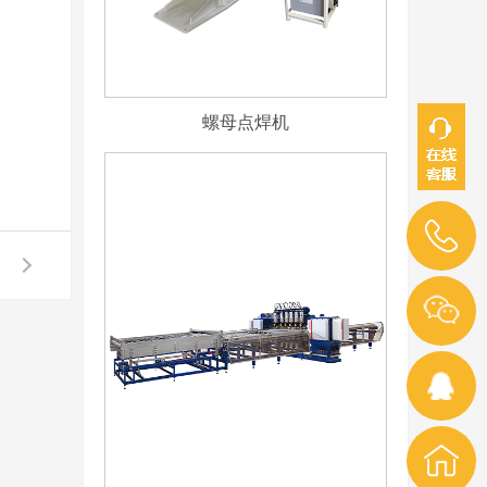
螺母点焊机