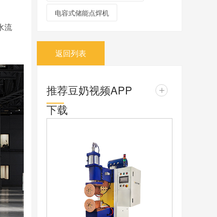
电容式储能点焊机
水流
返回列表
推荐豆奶视频APP
+
下载