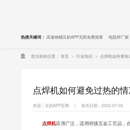
热搜关键词：
高速钢桶豆奶APP无限免费观看
电阻焊厂家
您当前的位置：
首页
行业知识
点焊机如何避免
>
>
点焊机如何避免过热的情
来源：豆奶APP官网
|
发布日期：2022-07-05
点焊机
应用广泛，适用焊接五金工艺品