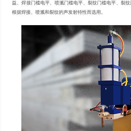
益、焊接门槛电平、喷溅门槛电平、裂纹门槛电平、裂纹延迟
根据焊接、喷溅和裂纹的声发射特性而选用。