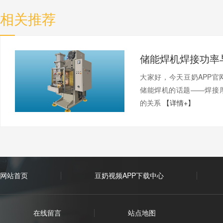
相关推荐
大家好，今天豆奶AP
储能焊机的话题——焊接
的关系
【详情+】
网站首页
豆奶视频APP下载中心
在线留言
站点地图