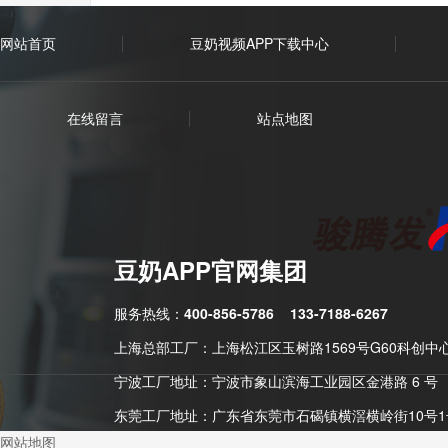
网站首页
豆奶视频APP下载中心
在线留言
站点地图
豆奶APP官网集团
服务热线：
400-856-5786
133-7188-6267
上海总部工厂：上海松江区玉树路1569号G60科创中
宁波工厂地址：宁波市象山滨海工业园区金港路 6 号
东莞工厂地址：广东省东莞市石碣镇横滘横岭街10号
网站地图