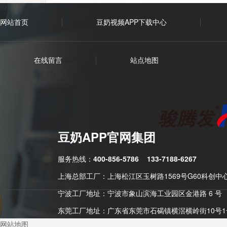
网站首页
豆奶视频APP下载中心
在线留言
站点地图
豆奶APP官网集团
服务热线：
400-856-5786
133-7188-6267
上海总部工厂：上海松江区玉树路1569号G60科创中
宁波工厂地址：宁波市象山滨海工业园区金港路 6 号
东莞工厂地址：广东省东莞市石碣镇横滘横岭街10号
网站地图