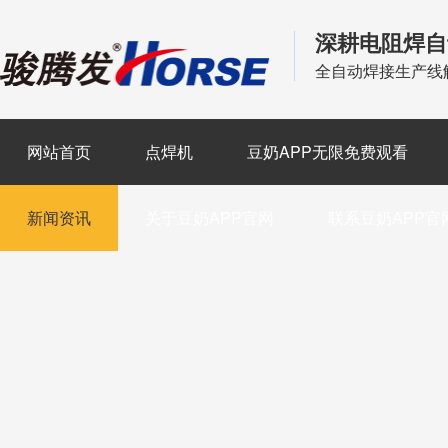
深耕电阻焊自
全自动焊接生产线
网站首页
点焊机
豆奶APP无限免费观看
新闻资讯
关于豆奶APP官网
联系豆奶APP官