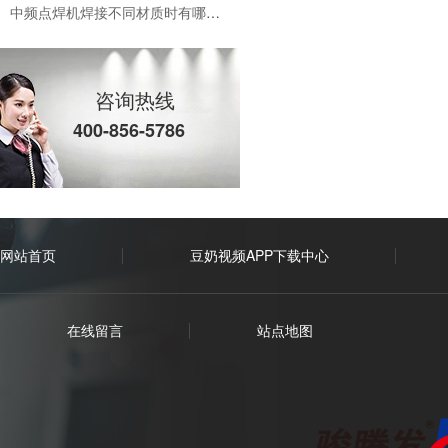
中频点焊机焊接不同材质时有哪些控制模式
中频逆变直流点焊机焊接镀锌板的优势有哪些
咨询热线
中频点焊机为啥运用这么广泛？
400-856-5786
如何选择合适自己的点焊机厂家?
电阻焊设备在模具焊接中有哪些优势
中频点焊机应对熔核偏移时怎么办?有那些方法措施?
网站首页
豆奶视频APP下载中心
中频点焊机焊接时熔核偏移都有些什么原因?
在线留言
站点地图