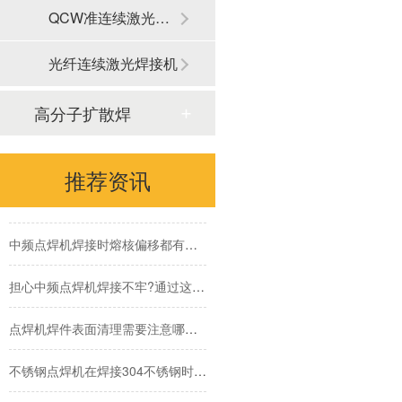
QCW准连续激光焊接机
中频逆变直流点焊机焊接镀锌板的优势有哪些
光纤连续激光焊接机
中频点焊机为啥运用这么广泛？
高分子扩散焊
如何选择合适自己的点焊机厂家?
电阻焊设备在模具焊接中有哪些优势
推荐资讯
中频点焊机应对熔核偏移时怎么办?有那些方法措施?
中频点焊机焊接时熔核偏移都有些什么原因?
担心中频点焊机焊接不牢?通过这3点轻松提升中频点焊机的点焊品质
点焊机焊件表面清理需要注意哪些,为什么要提前做好表面清理
不锈钢点焊机在焊接304不锈钢时需要注意什么