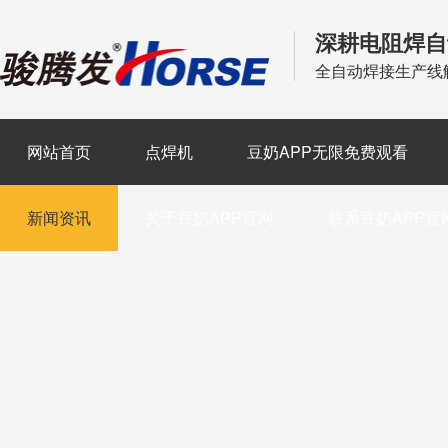
深耕电阻焊自
全自动焊接生产线
网站首页
点焊机
豆奶APP无限免费观看
新闻资讯
关于豆奶APP官网
联系豆奶APP官