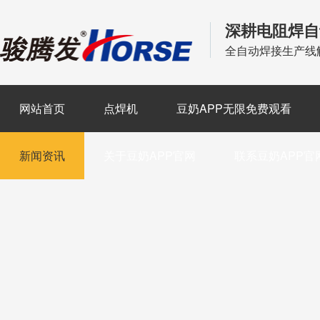
深耕电阻焊自
全自动焊接生产线
网站首页
点焊机
豆奶APP无限免费观看
新闻资讯
关于豆奶APP官网
联系豆奶APP官