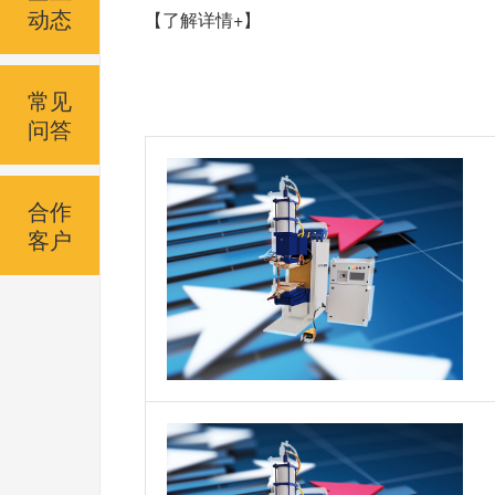
动态
【了解详情+】
常见
问答
合作
客户