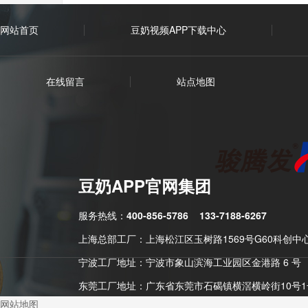
网站首页
豆奶视频APP下载中心
在线留言
站点地图
豆奶APP官网集团
服务热线：
400-856-5786
133-7188-6267
上海总部工厂：上海松江区玉树路1569号G60科创中
宁波工厂地址：宁波市象山滨海工业园区金港路 6 号
东莞工厂地址：广东省东莞市石碣镇横滘横岭街10号
网站地图