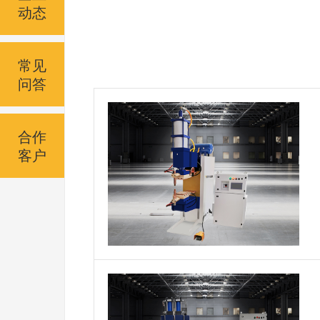
动态
常见
问答
合作
客户